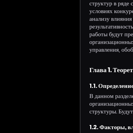
структур в ряде
условиях конкур
анализу влияния
результативност
работы будут пр
организационных
управления, обо
Глава 1. Теор
1.1. Определен
В данном раздел
организационных
структуры. Буду
1.2. Факторы, 