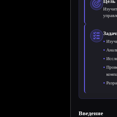
Цель
Изучит
управл
Задач
Изучи
Анали
Иссле
Прове
компа
Разра
Введение