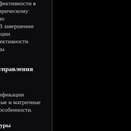
ффективности в
пирическому
ую
 В завершении
ации
ективности
ы.
 управления
сификации
ные и матричные
особенности.
туры