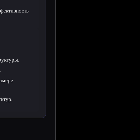
ффективность
руктуры.
.
римере
ктур.