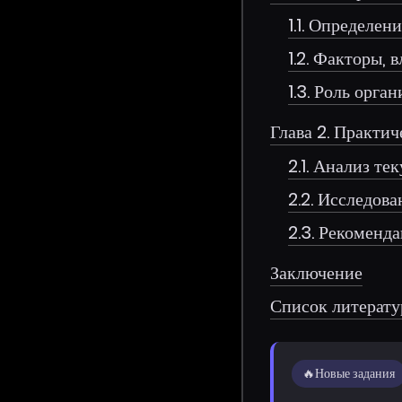
1.1. Определе
1.2. Факторы,
1.3. Роль орг
Глава 2. Практи
2.1. Анализ т
2.2. Исследов
2.3. Рекоменд
Заключение
Список литерат
🔥
Новые задания