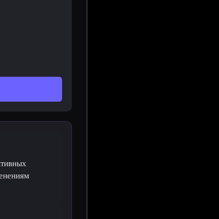
ктивных
менениям