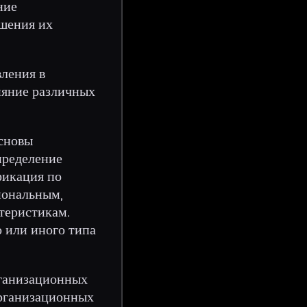
ние
шения их
ления в
ияние различных
основы
пределение
фикация по
иональным,
теристикам.
о или иного типа
рганизационных
организационных