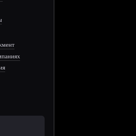
ы
джмент
мпаниях
ия