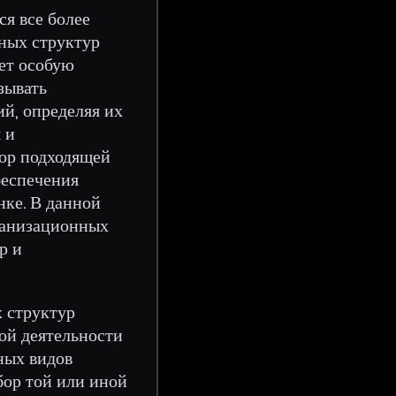
ся все более
ных структур
ет особую
зывать
ий, определяя их
 и
ор подходящей
беспечения
нке. В данной
ганизационных
р и
 структур
ой деятельности
ных видов
бор той или иной