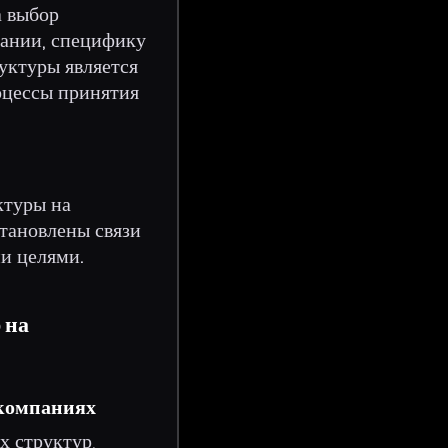
а выбор
пании, специфику
уктуры является
оцессы принятия
ктуры на
тановлены связи
и целями.
 на
 компаниях
х структур,