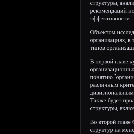
структуры, анали
рекомендаций по
эффективности.
Объектом исслед
организациях, в
типов организац
В первой главе 
организационных
понятию "органи
различным крите
дивизиональным 
Также будет про
структуры, вклю
Во второй главе
структур на мен