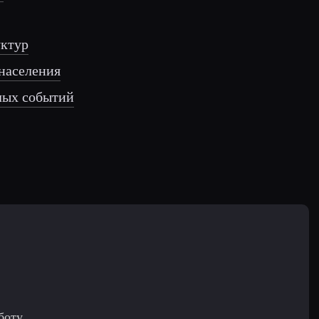
уктур
населения
лых событий
боту