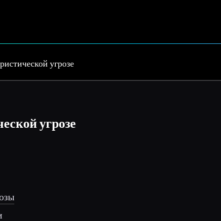
ристической угрозе
еской угрозе
розы
и