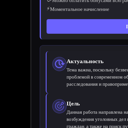
Можно оплатить бонусами всю ра
⚡
Моментальное начисление
Актуальность
Тема важна, поскольку безве
проблемой в современном о
расследования и правоприме
Цель
Данная работа направлена н
возбуждения уголовных дел 
граждан, а также на поиск п