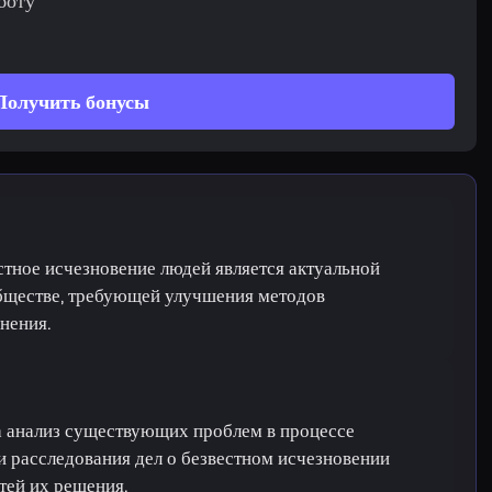
боту
Получить бонусы
стное исчезновение людей является актуальной
бществе, требующей улучшения методов
нения.
а анализ существующих проблем в процессе
и расследования дел о безвестном исчезновении
утей их решения.