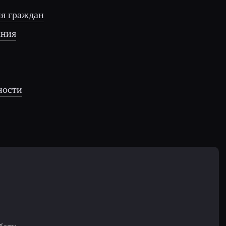
ия граждан
ания
ности