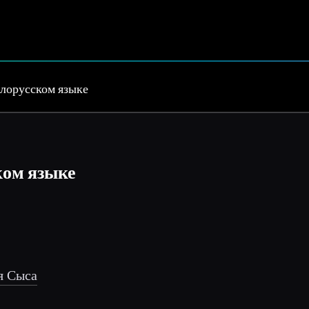
елорусском языке
ком языке
я Сыса