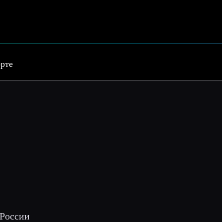
орте
 России