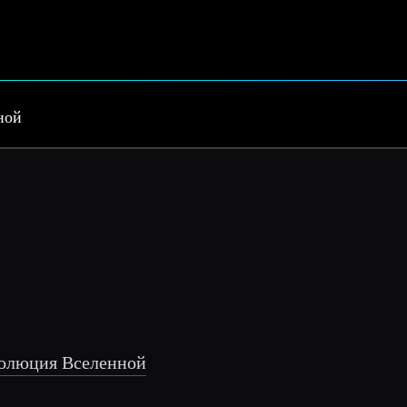
ной
эволюция Вселенной