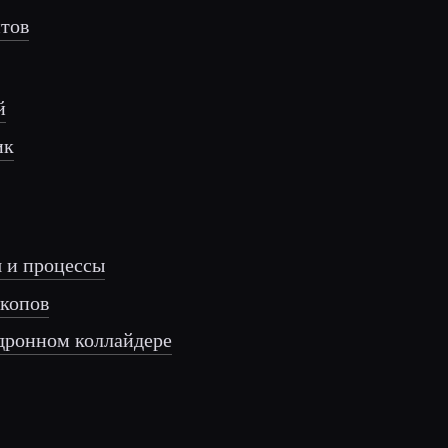
нтов
й
ик
я и процессы
скопов
дронном коллайдере