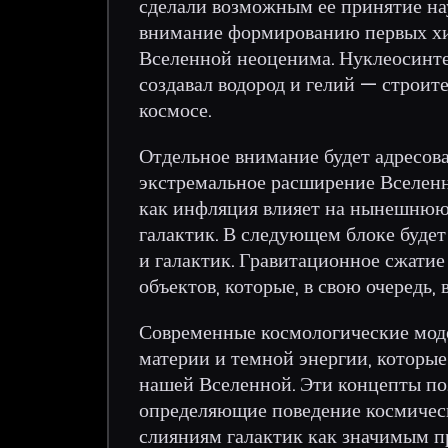
сделали возможным ее принятие на
внимание формированию первых хи
Вселенной неоценима. Нуклеосинте
создавал водород и гелий — строит
космосе.
Отдельное внимание будет адресов
экстремальное расширение Вселенно
как инфляция влияет на нынешнюю
галактик. В следующем блоке буде
и галактик. Гравитационное сжати
объектов, которые, в свою очередь
Современные космологические моде
материи и темной энергии, которые
нашей Вселенной. Эти концепты по
определяющие поведение космическ
слияниям галактик как значимым 