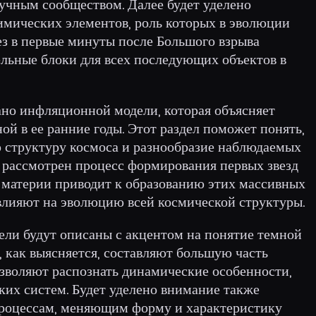
учным сообществом. Далее будет уделено
мических элементов, роль которых в эволюции
з в первые минуты после Большого взрыва
ельные блоки для всех последующих объектов в
ано инфляционной модели, которая объясняет
й в ее ранние годы. Этот раздел поможет понять,
 структуру космоса и разнообразие наблюдаемых
т рассмотрен процесс формирования первых звезд
е материи приводит к образованию этих массивных
, влияют на эволюцию всей космической структуры.
ли будут описаны с акцентом на понятие темной
, как выясняется, составляют большую часть
зволяют распознать динамические особенности,
их систем. Будет уделено внимание также
процессам, меняющим форму и характеристику