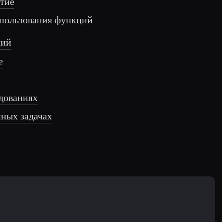
итие
спользования функций
ций
е
едованиях
нных задачах