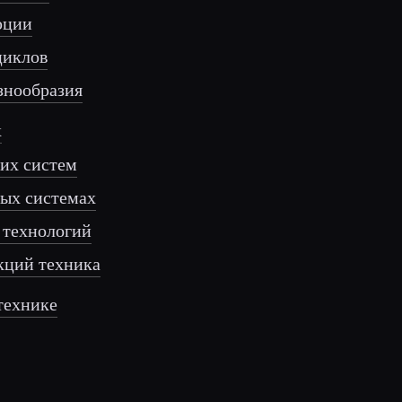
юции
циклов
знообразия
х
ких систем
ных системах
 технологий
кций техника
технике