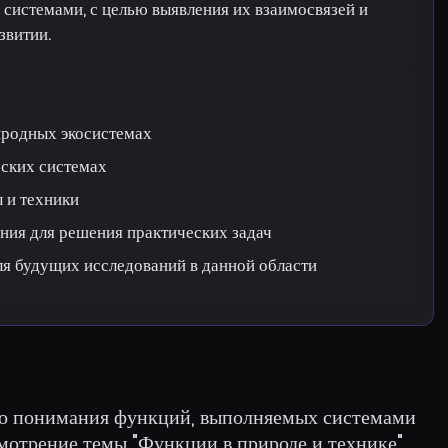
системами, с целью выявления их взаимосвязей и
звитии.
иродных экосистемах
еских системах
 и техники
ния для решения практических задач
ля будущих исследований в данной области
го понимания функций, выполняемых системами
ссмотрение темы "Функции в природе и технике"