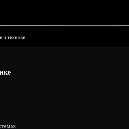
е и технике
ике
истемах