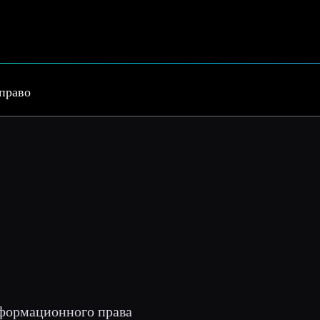
право
нформационного права