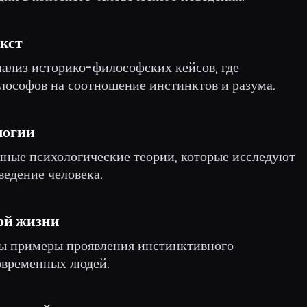
кст
нализ историко-философских кейсов, где
лософов на соотношение инстинктов и разума.
логии
нные психологические теории, которые исследуют
ведение человека.
ой жизни
ны примеры проявления инстинктивного
овременных людей.