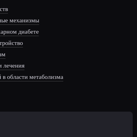
ств
ьные механизмы
харном диабете
тройство
зм
и лечения
 в области метаболизма