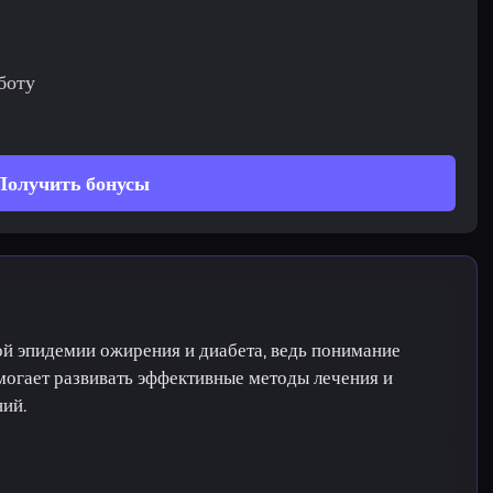
боту
Получить бонусы
ой эпидемии ожирения и диабета, ведь понимание
огает развивать эффективные методы лечения и
ний.