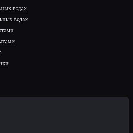
ьных водах
ьных водах
атами
фатами
ю
тики