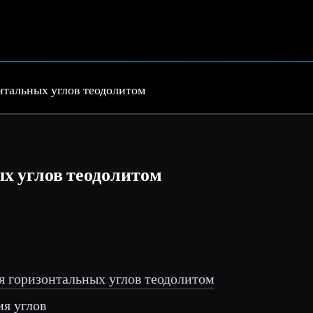
нтальных углов теодолитом
х углов теодолитом
я горизонтальных углов теодолитом
ия углов