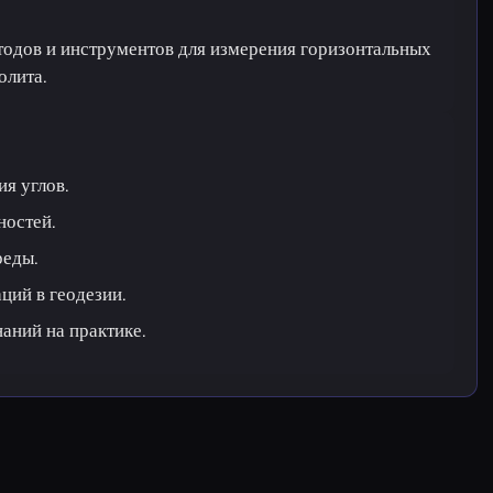
одов и инструментов для измерения горизонтальных
олита.
я углов.
ностей.
реды.
ций в геодезии.
аний на практике.