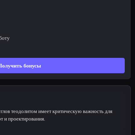
боту
Получить бонусы
глов теодолитом имеет критическую важность для
т и проектирования.