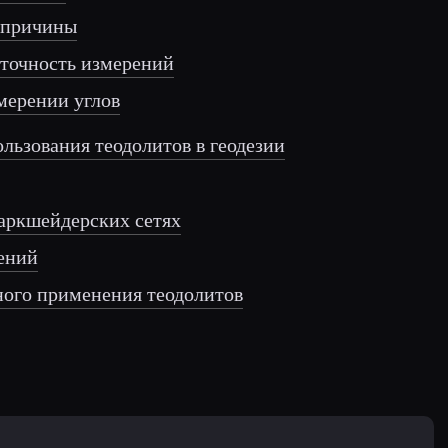
х причины
 точность измерений
змерении углов
ользования теодолитов в геодезии
маркшейдерских сетях
рений
ного применения теодолитов