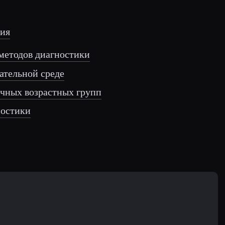
ния
 методов диагностики
вательной среде
ичных возрастных групп
ностики