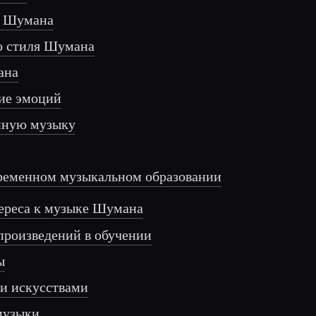
Р. Шумана
го стиля Шумана
ана
ние эмоций
енную музыку
временном музыкальном образовании
тереса к музыке Шумана
 произведений в обучении
ы
ми искусствами
музыки