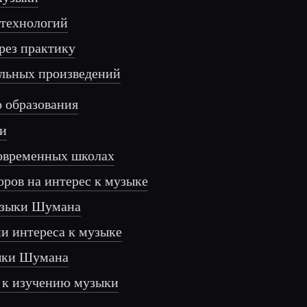
 технологий
рез практику
альных произведений
о образования
ии
современных школах
оров на интерес к музыке
музыки Шумана
ии интереса к музыке
зыки Шумана
 к изучению музыки