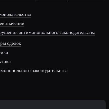
аконодательства
 ее значение
арушения антимонопольного законодательства
еры сделок
тика
ктика
имонопольного законодательства