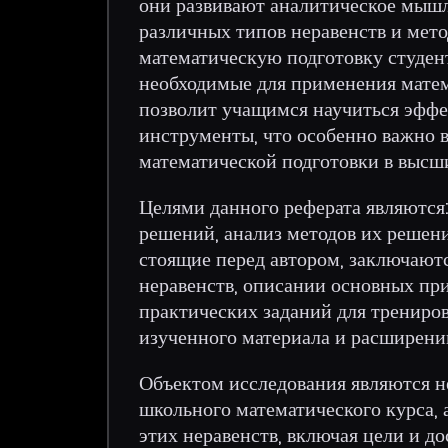
они развивают аналитическое мышл
различных типов неравенств и мето
математическую подготовку студент
необходимые для применения матем
позволит учащимся научиться эффе
инструменты, что особенно важно в
математической подготовки в высши
Целями данного реферата являются
решений, анализ методов их решени
стоящие перед автором, заключают
неравенств, описании основных при
практических заданий для трениров
изученного материала и расширени
Объектом исследования являются н
школьного математического курса,
этих неравенств, включая цели и д