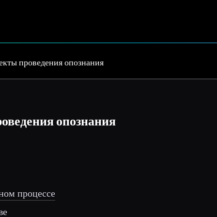
екты проведения опознания
оведения опознания
вном процессе
ве