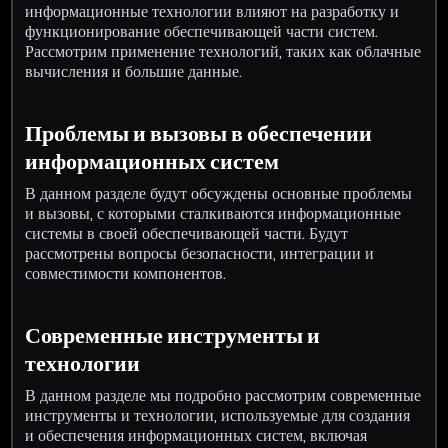
информационные технологии влияют на разработку и
функционирование обеспечивающей части систем.
Рассмотрим применение технологий, таких как облачные
вычисления и большие данные.
Проблемы и вызовы в обеспечении
информационных систем
В данном разделе будут обсуждены основные проблемы
и вызовы, с которыми сталкиваются информационные
системы в своей обеспечивающей части. Будут
рассмотрены вопросы безопасности, интеграции и
совместимости компонентов.
Современные инструменты и
технологии
В данном разделе мы подробно рассмотрим современные
инструменты и технологии, используемые для создания
и обеспечения информационных систем, включая