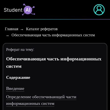
Главная
Каталог рефератов
Обеспечивающая часть информационных систем
Реферат на тему:
Обеспечивающая часть информационных
систем
Содержание
Введение
Определение обеспечивающей части
информационных систем