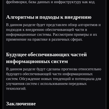
фреймворки, базы данных и инфраструктуру как код.
Алгоритмы и подходы к внедрению
В данном разделе будет представлен обзор алгоритмов и
подходов к внедрению обеспечивающей части в
информационные системы. Рассмотрим примеры и их
применение на практике в различных сферах.
Будущее обеспечивающих частей
информационных систем
В данном разделе будут сделаны прогнозы относительно
будущего обеспечивающей части информационных
систем. Обсуждение новых тенденций и потенциала для
улучшения систем с использованием передовых
технологий.
Заключение