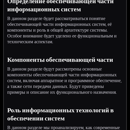
Определение обеспечивающей части
информационных систем
В данном разделе будет рассматриваться понятие
обеспечивающей части информационных систем, её
компоненты и роль в общей архитектуре системы.
Особое внимание будет уделено ее функциональным и
техническим аспектам.
Компоненты обеспечивающей части
В данном разделе будут рассмотрены основные
компоненты обеспечивающей части информационных
систем, включая аппаратное и программное обеспечение,
а также сети передачи данных. Будут приведены
примеры и описание их функционального назначения.
Роль информационных технологий в
обеспечении систем
В данном разделе мы проанализируем, как современные