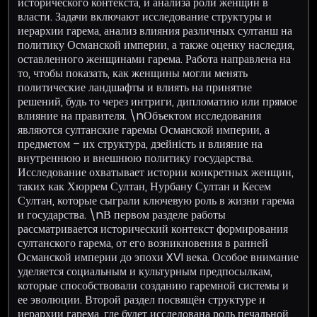
исторического контекста, и анализа роли женщин в
власти. Задачи включают исследование структуры и
иерархии гарема, анализ влияния различных султанш на
политику Османской империи, а также оценку наследия,
оставленного женщинами гарема. Работа направлена на
то, чтобы показать, как женщины могли менять
политические ландшафты и влиять на принятие
решений, будь то через интриги, дипломатию или прямое
влияние на правителя. \nОбъектом исследования
являются султанские гаремы Османской империи, а
предметом – их структура, дзейність и влияние на
внутреннюю и внешнюю политику государства.
Исследование охватывает истории конкретных женщин,
таких как Хюррем Султан, Нурбану Султан и Кесем
Султан, которые сыграли ключевую роль в жизни гарема
и государства. \nВ первом разделе работы
рассматривается исторический контекст формирования
султанского гарема, от его возникновения в ранней
Османской империи до эпохи XVI века. Особое внимание
уделяется социальным и культурным предпосылкам,
которые способствовали созданию гаремной системы и
ее эволюции. Второй раздел посвящён структуре и
иерархии гарема, где будет исследована роль печальной