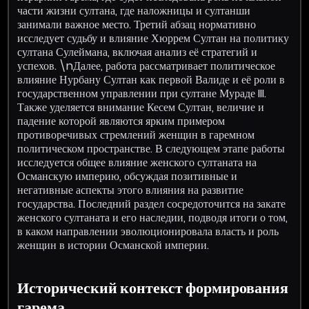
части жизни султана, где наложницы и султанши
занимали важное место. Третий абзац нормативно
исследует судьбу и влияние Хюррем Султан на политику
султана Сулеймана, включая анализ её стратегий и
успехов. \nДалее, работа рассматривает политическое
влияние Нурбану Султан как первой Валиде и её роли в
государственном управлении при султане Мураде III.
Также уделяется внимание Кесем Султан, величие и
падение которой являются ярким примером
противоречивых стремлений женщин в гаремном
политическом пространстве. В следующем этапе работы
исследуется общее влияние женского султаната на
Османскую империю, обсуждая позитивные и
негативные аспекты этого влияния на развитие
государства. Последний раздел сосредоточится на закате
женского султаната и его наследии, подводя итоги о том,
в каком направлении эволюционировала власть и роль
женщин в истории Османской империи.
Исторический контекст формирования
гарема