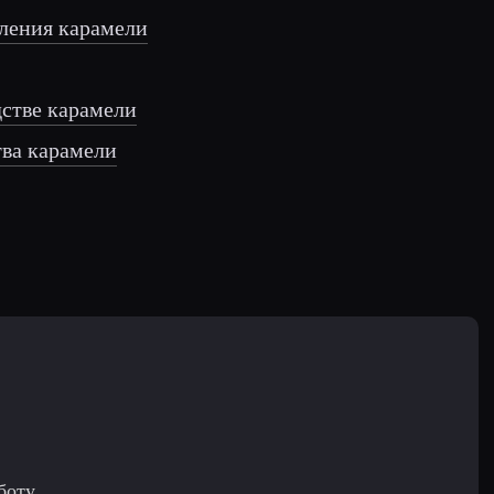
ления карамели
стве карамели
тва карамели
боту