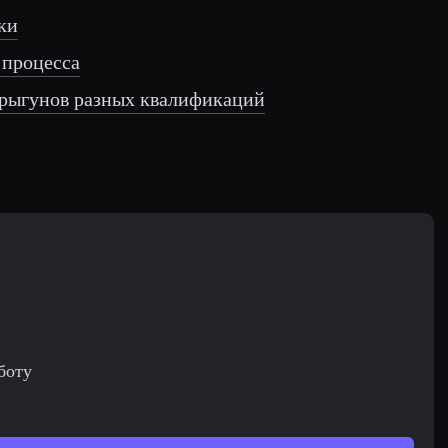
ки
 процесса
прыгунов разных квалификаций
боту