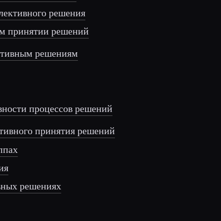
ллективного решения
ном принятии решений
ективным решениям
вности процессов решений
ктивного принятия решений
уппах
ия
ивных решениях