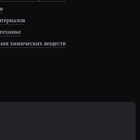
в
атериалов
технике
ния химических веществ