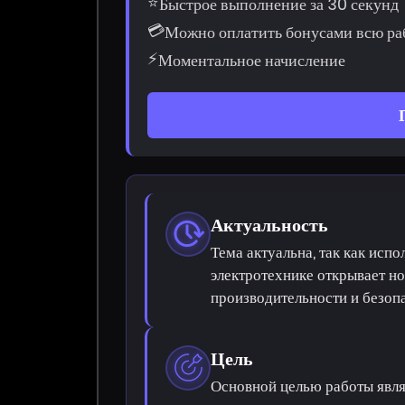
⭐
Быстрое выполнение за 30 секунд
💳
Можно оплатить бонусами всю ра
⚡
Моментальное начисление
Актуальность
Тема актуальна, так как исп
электротехнике открывает н
производительности и безоп
Цель
Основной целью работы являе