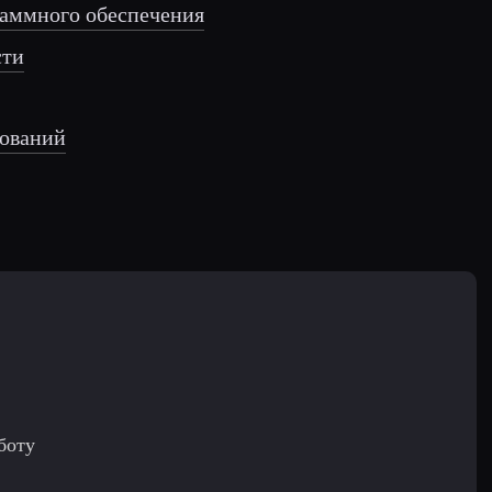
раммного обеспечения
сти
дований
боту