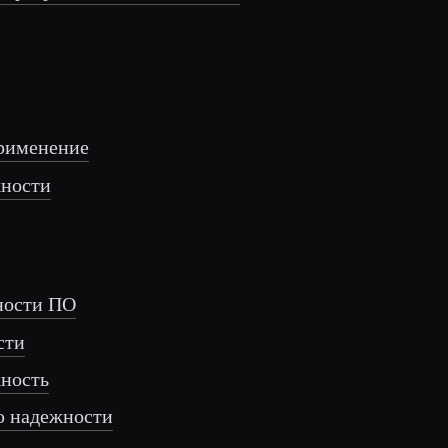
применение
жности
ности ПО
сти
жность
ю надежности