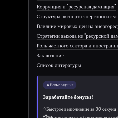
Коррупция и "ресурсная дамнация"
Структура экспорта энергоносител
Влияние мировых цен на энергоре
Стратегии выхода из "ресурсной да
Роль частного сектора и иностран
Заключение
Список литературы
🔥
Новые задания
Заработайте бонусы!
⭐
Быстрое выполнение за 30 секунд
💳
Можно оплатить бонусами всю ра