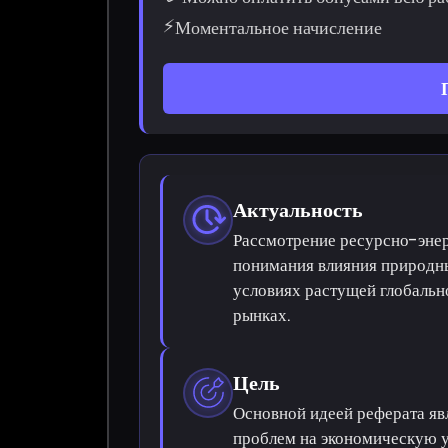
⚡
Моментальное начисление
Актуальность
Рассмотрение ресурсно-эне
понимания влияния природны
условиях растущей глобальн
рынках.
Цель
Основной идеей реферата яв
проблем на экономическую у