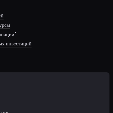
ей
сурсы
мнации"
ных инвестиций
боту