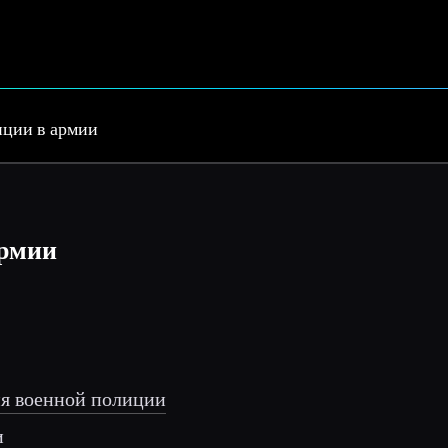
иции в армии
армии
ия военной полиции
и