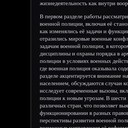
жизнедеятельность как внутри воор
В первом разделе работы рассматр
военной полиции, включая её стано
как изменялись её задачи и функции
отразились мировые военные конфл
задачам военной полиции, в котор
дисциплины и охраны порядка в арм
полиции в условиях военных действ
где военная полиция оказывала сод
разделе акцентируется внимание н
населением, обсуждаются случаи к
исследует современные вызовы, вк
полиции к новым угрозам. В шести
различных стран, что позволяет вы
функционировании в разных правов
перспективы развития военной пол
возможные направления её реформ