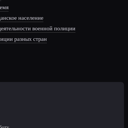
ремя
анское население
деятельности военной полиции
лиции разных стран
боту