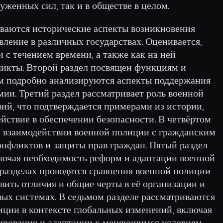
уженных сил, так и в обществе в целом.
иваются исторические аспекты возникновения
вление в различных государствах. Оценивается,
 с течением времени, а также как на ней
икты. Второй раздел посвящен функциям и
ом подробно анализируются аспекты поддержания
ии. Третий раздел рассматривает роль военной
ий, что подтверждается примерами из истории,
ействие в обеспечении безопасности. В четвёртом
а взаимодействии военной полиции с гражданским
онфликтов и защиты прав граждан. Пятый раздел
лючая необходимость реформ и адаптации военной
 разделах проводятся сравнения военной полиции
явить отличия и общие черты в её организации и
ых системах. В седьмом разделе рассматриваются
иции в контексте глобальных изменений, включая
ирования и адаптации к меняющимся условиям