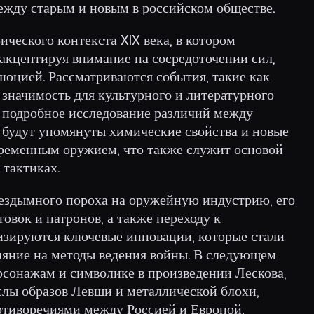
ежду старым и новым в российском обществе.
ического контекста XIX века, в котором
 акцентируя внимание на сосредоточении сил,
юцией. Рассматриваются события, такие как
 значимость для культурного и литературного
т подробное исследование различий между
будут упомянуты химические свойства и новые
ременным оружием, что также служит основой
 тактиках.
ездымного пороха на оружейную индустрию, его
овок и патронов, а также переходу к
изируются ключевые инновации, которые стали
лияние на методы ведения войны. В следующем
рсонажам и символике в произведении Лескова,
слы образов Левши и металлической блохи,
отиворечиями между Россией и Европой.