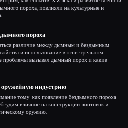
смотрим, как события XIX века и развитие военной
ымного пороха, повлияли на культурные и
.
здымного пороха
ваться различие между дымным и бездымным
войства и использование в огнестрельном
е проблемы вызывал дымный порох и какие
а оружейную индустрию
имание тому, как появление бездымного пороха
бсудим влияние на конструкции винтовок и
атическому оружию.