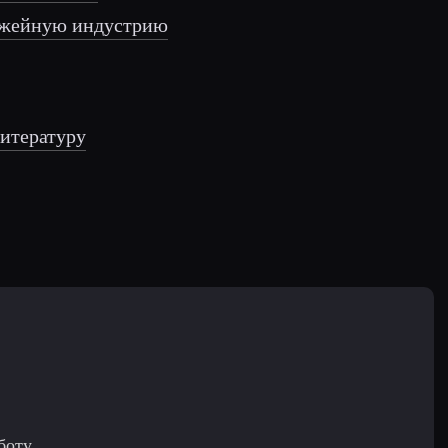
ужейную индустрию
итературу
боту