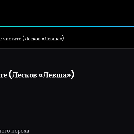
е чистите (Лесков «Левша»)
те (Лесков «Левша»)
ного пороха