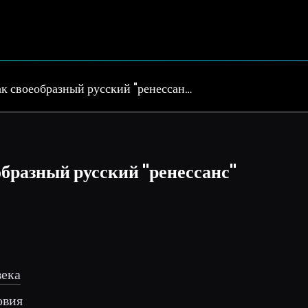
к своеобразный русский "ренессан…
бразный русский "ренессанс"
века
овия