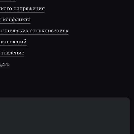
кого напряжения
ы конфликта
этнических столкновениях
олкновений
ановление
щего