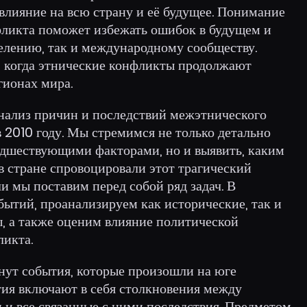
 влияние на всю страну и её будущее. Понимание
фликта поможет избежать ошибок в будущем и
селению, так и международному сообществу.
х, когда этнические конфликты продолжают
гионах мира.
анализ причин и последствий межэтнического
 2010 году. Мы стремимся не только детально
едшествующими факторами, но и выявить, каким
в стране спровоцировали этот трагический
и мы поставим перед собой ряд задач. В
ытий, проанализируем как исторические, так и
, а также оценим влияние политической
ликта.
нут события, которые произошли на юге
тия включают в себя столкновения между
и все связанные с ними последствия. Предметом