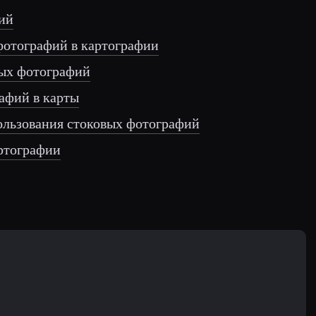
ий
фотографий в картографии
вых фотографий
афий в карты
ользования стоковых фотографий
ртографии