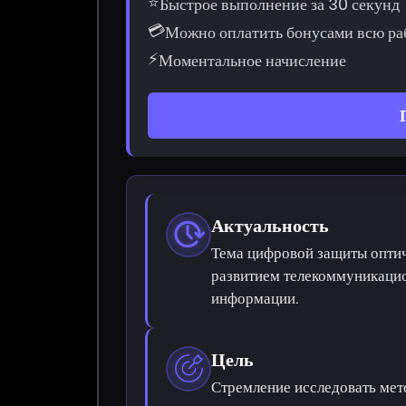
⭐
Быстрое выполнение за 30 секунд
💳
Можно оплатить бонусами всю ра
⚡
Моментальное начисление
Актуальность
Тема цифровой защиты оптич
развитием телекоммуникаци
информации.
Цель
Стремление исследовать мет