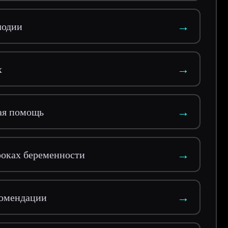
→
лодии
→
х
→
ая помощь
→
роках беременности
→
комендации