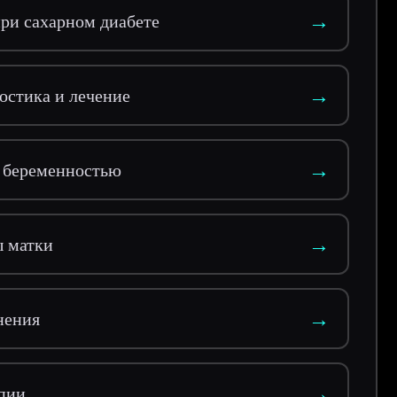
→
ри сахарном диабете
→
остика и лечение
→
 беременностью
→
ы матки
→
нения
→
апии