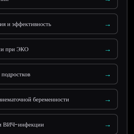
→
ния и эффективность
→
ии при ЭКО
→
 подростков
→
 внематочной беременности
→
чи ВИЧ-инфекции