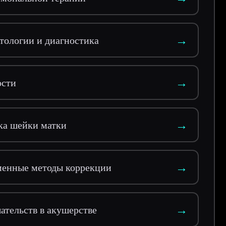
→
тологии и диагностика
→
ости
→
ка шейки матки
→
еменные методы коррекции
→
тельств в акушерстве