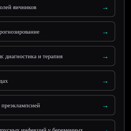
→
олей яичников
→
прогнозирование
→
: диагностика и терапия
→
дах
→
с преэклампсией
→
ирусных инфекций у беременных