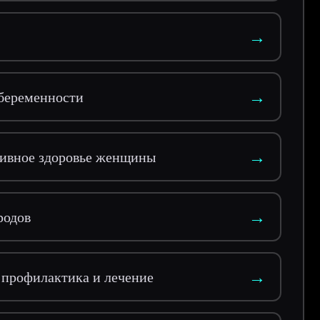
→
→
 беременности
→
тивное здоровье женщины
→
родов
→
 профилактика и лечение