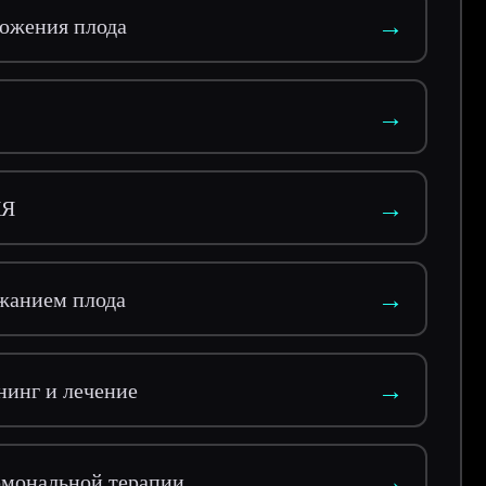
→
ложения плода
→
→
КЯ
→
ежанием плода
→
нинг и лечение
→
рмональной терапии