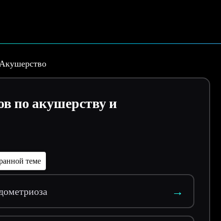
Акушерство
ов по акушерству и
ранной теме
→
дометриоза