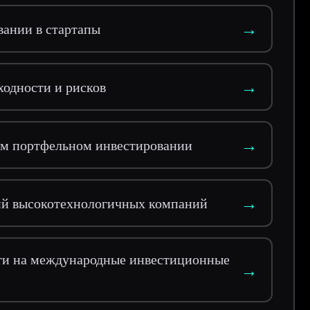
→
вании в стартапы
→
ходности и рисков
→
ом портфельном инвестировании
→
ий высокотехнологичных компаний
ти на международные инвестиционные
→