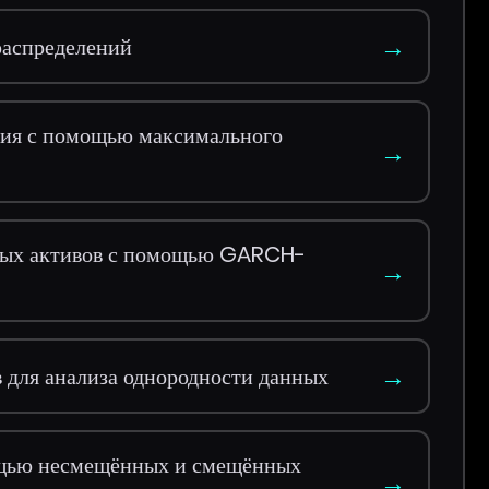
→
распределений
ния с помощью максимального
→
овых активов с помощью GARCH-
→
→
в для анализа однородности данных
ощью несмещённых и смещённых
→