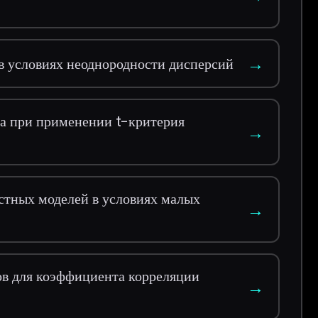
→
 условиях неоднородности дисперсий
да при применении t-критерия
→
стных моделей в условиях малых
→
ов для коэффициента корреляции
→