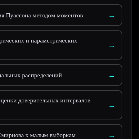
→
ия Пуассона методом моментов
рических и параметрических
→
→
дальных распределений
оценки доверительных интервалов
→
→
Смирнова к малым выборкам