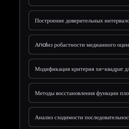
Построение доверительных интервало
Аnalиз робастности медианного оцен
Модификация критерия хи-квадрат дл
Методы восстановления функции пло
Анализ сходимости последовательнос