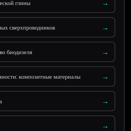
→
еской глины
→
ных сверхпроводников
→
во биодизеля
→
ности: композитные материалы
→
а
→