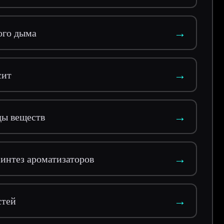
→
ого дыма
→
сит
→
ды веществ
→
интез ароматизаторов
→
стей