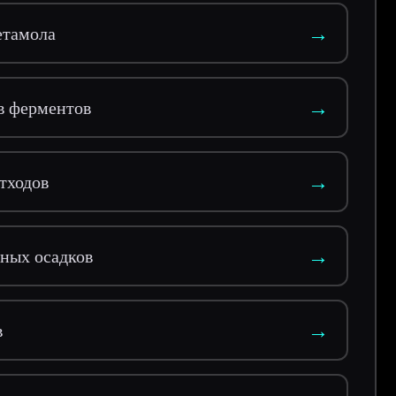
→
етамола
→
в ферментов
→
тходов
→
ных осадков
→
в