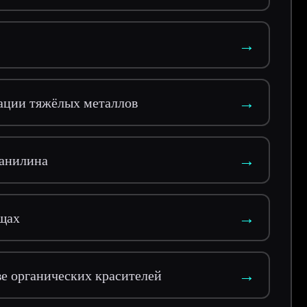
→
→
ации тяжёлых металлов
→
ванилина
→
ощах
→
ве органических красителей