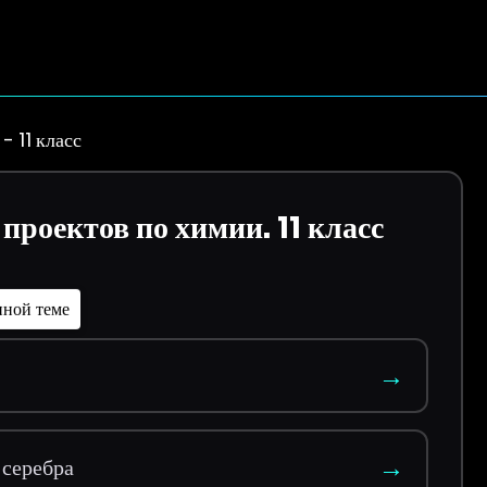
- 11 класс
роектов по химии. 11 класс
нной теме
→
→
 серебра