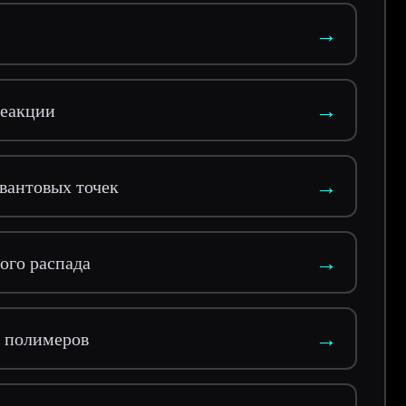
→
→
реакции
→
квантовых точек
→
ого распада
→
з полимеров