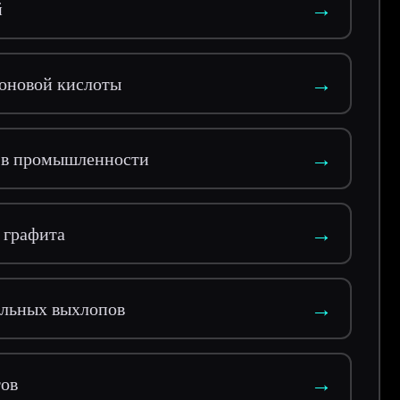
→
й
→
роновой кислоты
→
а в промышленности
→
 графита
→
ильных выхлопов
→
тов