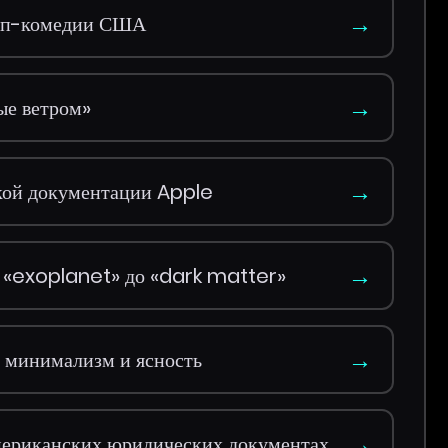
→
дап-комедии США
→
ые ветром»
→
ской документации Apple
→
т «exoplanet» до «dark matter»
→
: минимализм и ясность
→
американских юридических документах