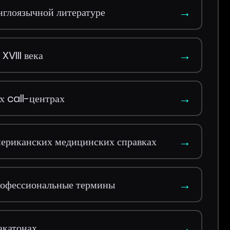
→
нглоязычной литературе
→
XVIII века
→
х call-центрах
→
мериканских медицинских справках
→
профессиональные термины
→
акатонах