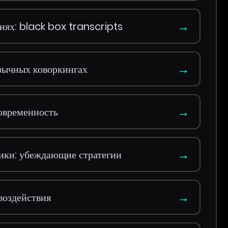
→
иях: black box transcripts
→
зычных коворкингах
→
овременность
→
ики: убеждающие стратегии
→
воздействия