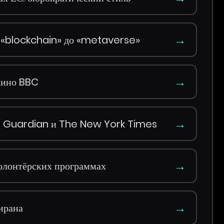
→
т «blockchain» до «metaverse»
→
кино BBC
→
he Guardian и The New York Times
→
волонтёрских программах
→
ирана