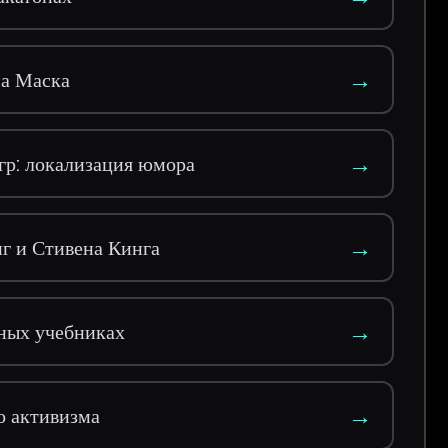
→
на Маска
→
гр: локализация юмора
→
нг и Стивена Кинга
→
нных учебниках
→
о активизма