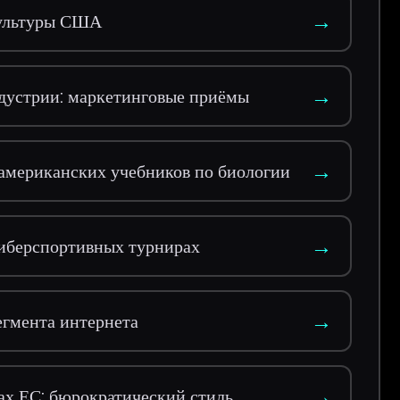
→
культуры США
→
ндустрии: маркетинговые приёмы
→
американских учебников по биологии
→
киберспортивных турнирах
→
егмента интернета
→
ах ЕС: бюрократический стиль